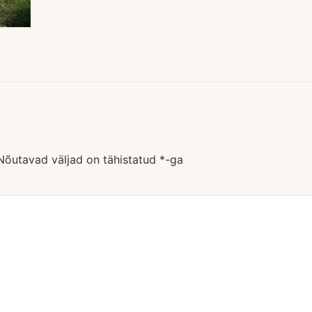
Nõutavad väljad on tähistatud
*
-ga