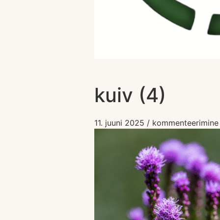
kuiv (4)
kuiv (4)
11. juuni 2025
/
kommenteerimine o