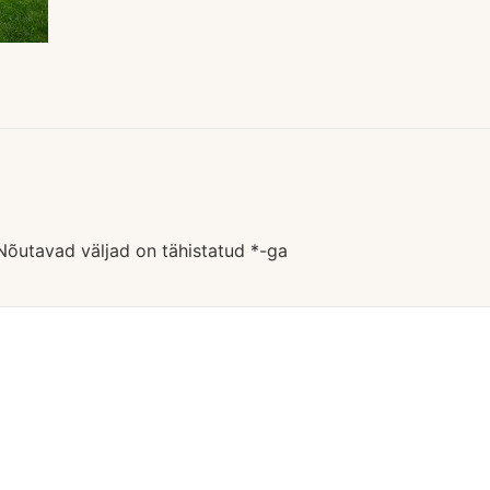
Nõutavad väljad on tähistatud
*
-ga